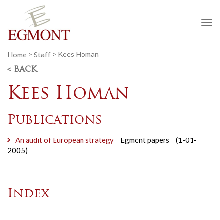
To
na
Home
>
Staff
>
Kees Homan
< BACK
Kees Homan
Publications
An audit of European strategy
Egmont papers
(1-01-
2005)
Index