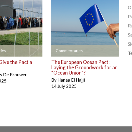
Ot
P
R
S
Sk
+
ies
Commentaries
T
Give the Pact a
The European Ocean Pact:
Laying the Groundwork for an
“Ocean Union”?
is De Brouwer
By
Hanaa El Hajji
025
14 July 2025