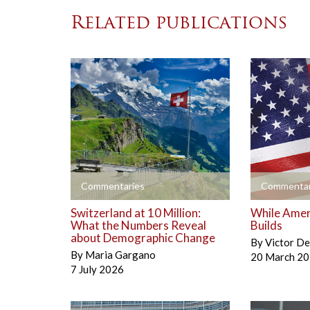
Related publications
+
+
Commentaries
Commentar
Switzerland at 10 Million:
While Amer
What the Numbers Reveal
Builds
about Demographic Change
By
Victor D
By
Maria Gargano
20 March 2
7 July 2026