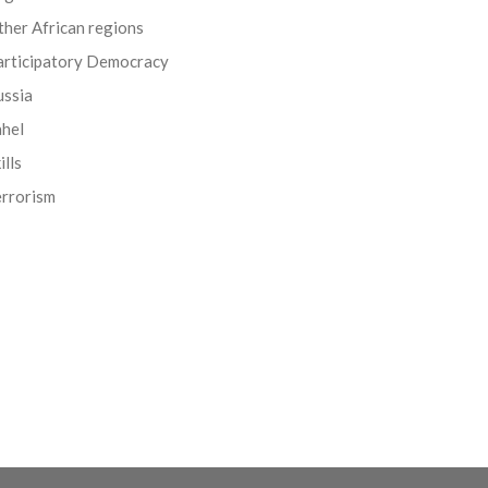
her African regions
articipatory Democracy
ussia
ahel
ills
errorism