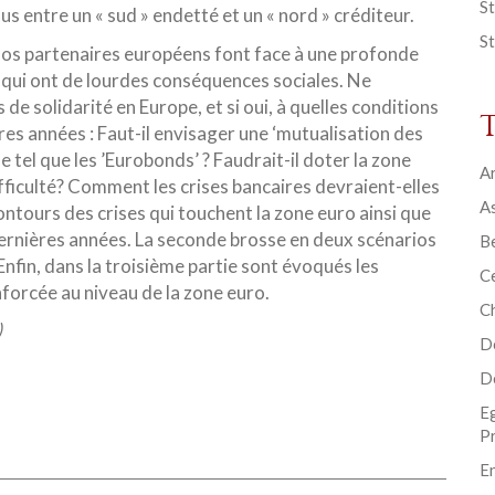
St
lus entre un « sud » endetté et un « nord » créditeur.
St
nos partenaires européens font face à une profonde
ui ont de lourdes conséquences sociales. Ne
de solidarité en Europe, et si oui, à quelles conditions
res années : Faut-il envisager une ‘mutualisation des
e tel que les ’Eurobonds’ ? Faudrait-il doter la zone
Ar
fficulté? Comment les crises bancaires devraient-elles
As
ontours des crises qui touchent la zone euro ainsi que
ernières années. La seconde brosse en deux scénarios
B
 Enfin, dans la troisième partie sont évoqués les
Ce
nforcée au niveau de la zone euro.
C
)
D
D
E
P
En