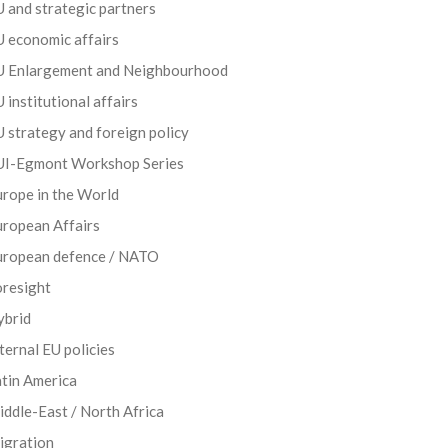
 and strategic partners
 economic affairs
U Enlargement and Neighbourhood
 institutional affairs
 strategy and foreign policy
UI-Egmont Workshop Series
rope in the World
uropean Affairs
uropean defence / NATO
oresight
ybrid
ternal EU policies
tin America
ddle-East / North Africa
igration