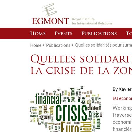
Royal Institute
for International Relations
Home
Events
Publications
To
Home
>
Publications
>
Quelles solidarités pour surm
Quelles solidar
la crise de la z
By
Xavier
EU econom
Working 
traverse
économiqu
financièr