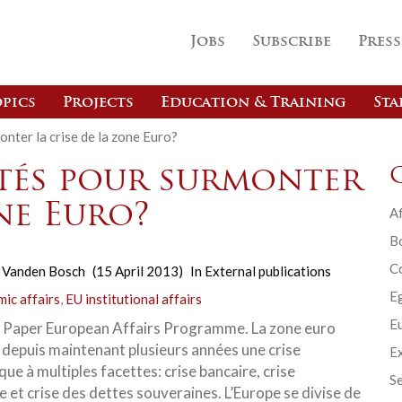
Jobs
Subscribe
Press
pics
Projects
Education & Training
Sta
onter la crise de la zone Euro?
ités pour surmonter
one Euro?
Af
B
C
 Vanden Bosch
(15 April 2013)
In
External publications
E
ic affairs
,
EU institutional affairs
Eu
Paper European Affairs Programme. La zone euro
 depuis maintenant plusieurs années une crise
Ex
e à multiples facettes: crise bancaire, crise
Se
e et crise des dettes souveraines. L’Europe se divise de