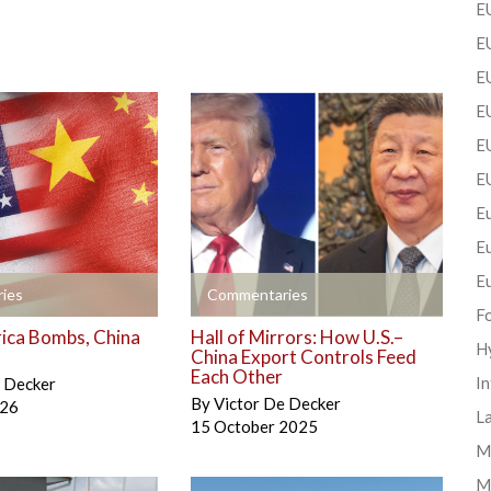
EU
EU
E
EU
EU
E
Eu
E
E
+
ies
Commentaries
F
ica Bombs, China
Hall of Mirrors: How U.S.–
H
China Export Controls Feed
Each Other
In
e Decker
By
Victor De Decker
026
La
15 October 2025
Mi
M