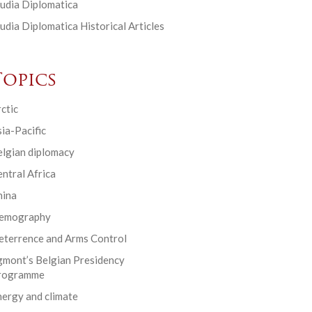
udia Diplomatica
udia Diplomatica Historical Articles
Topics
ctic
ia-Pacific
elgian diplomacy
ntral Africa
hina
emography
eterrence and Arms Control
gmont’s Belgian Presidency
rogramme
ergy and climate