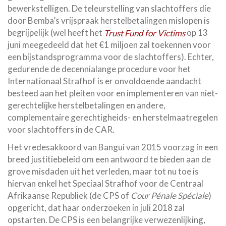
bewerkstelligen. De teleurstelling van slachtoffers die
door Bemba’s vrijspraak herstelbetalingen mislopen is
begrijpelijk (wel heeft het
Trust Fund for Victims
op 13
juni meegedeeld dat het €1 miljoen zal toekennen voor
een bijstandsprogramma voor de slachtoffers). Echter,
gedurende de decennialange procedure voor het
Internationaal Strafhof is er onvoldoende aandacht
besteed aan het pleiten voor en implementeren van niet-
gerechtelijke herstelbetalingen en andere,
complementaire gerechtigheids- en herstelmaatregelen
voor slachtoffers in de CAR.
Het vredesakkoord van Bangui van 2015 voorzag in een
breed justitiebeleid om een antwoord te bieden aan de
grove misdaden uit het verleden, maar tot nu toe is
hiervan enkel het Speciaal Strafhof voor de Centraal
Afrikaanse Republiek (de CPS of
Cour P
é
nale Sp
é
ciale
)
opgericht, dat haar onderzoeken in juli 2018 zal
opstarten. De CPS is een belangrijke verwezenlijking,