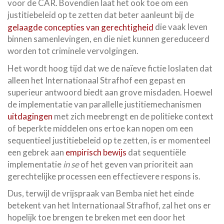
voor de CAR. Bovendien laat het ook toe om een
justitiebeleid op te zetten dat beter aanleunt bij de
gelaagde concepties van gerechtigheid
die vaak leven
binnen samenlevingen, en die niet kunnen gereduceerd
worden tot criminele vervolgingen.
Het wordt hoog tijd dat we de naïeve fictie loslaten dat
alleen het Internationaal Strafhof een gepast en
superieur antwoord biedt aan grove misdaden. Hoewel
de implementatie van parallelle justitiemechanismen
uitdagingen
met zich meebrengt en de politieke context
of beperkte middelen ons ertoe kan nopen om een
sequentieel justitiebeleid op te zetten, is er momenteel
een gebrek aan
empirisch bewijs
dat sequentiële
implementatie
in se
of het geven van prioriteit aan
gerechtelijke processen een effectievere respons is.
Dus, terwijl de vrijspraak van Bemba niet het einde
betekent van het Internationaal Strafhof, zal het ons er
hopelijk toe brengen te breken met een door het