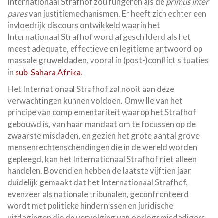
Internationaal Strafhof zou fungeren als de
primus inter
pares
van justitiemechanismen. Er heeft zich echter een
invloedrijk discours ontwikkeld waarin het
Internationaal Strafhof word afgeschilderd als het
meest adequate, effectieve en legitieme antwoord op
massale gruweldaden, vooral in (post-)conflict situaties
in
sub-Sahara Afrika
.
Het Internationaal Strafhof zal nooit aan deze
verwachtingen kunnen voldoen. Omwille van het
principe van complementariteit waarop het Strafhof
gebouwd is, van haar mandaat om te focussen op de
zwaarste misdaden, en gezien het grote aantal grove
mensenrechtenschendingen die in de wereld worden
gepleegd, kan het Internationaal Strafhof niet alleen
handelen. Bovendien hebben de laatste vijftien jaar
duidelijk gemaakt dat het Internationaal Strafhof,
evenzeer als nationale tribunalen, geconfronteerd
wordt met politieke hindernissen en juridische
uitdagingen die de vervolging van oorlogsmisdadigers