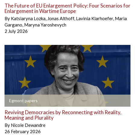
The Future of EU Enlargement Policy: Four Scenarios for
Enlargement in Wartime Europe
By
Katsiaryna Lozka
,
Jonas Althoff
,
Lavinia Klarhoefer
,
Maria
Gargano
,
Maryna Yaroshevych
2 July 2026
Egmont papers
Reviving Democracies by Reconnecting with Reality,
Meaning and Plurality
By
Nicole Dewandre
26 February 2026