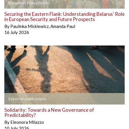
European Policy Briefs
Securing the Eastern Flank: Understanding Belarus’ Role
in European Security and Future Prospects
By
Paulinka Mickiewicz
,
Amanda Paul
16 July 2026
External publications
Solidarity: Towards a New Governance of
Predictability?
By
Eleonora Milazzo
10 July 2026