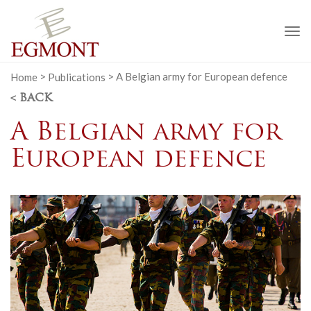
To
na
Home
>
Publications
>
A Belgian army for European defence
< BACK
A Belgian army for
European defence