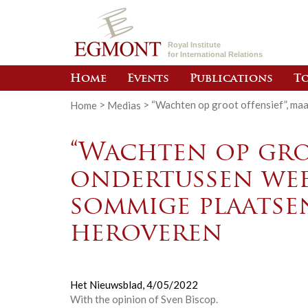
Royal Institute
for International Relations
Home
Events
Publications
To
Home
>
Medias
>
“Wachten op groot offensief”, ma
“Wachten op gro
ondertussen wee
sommige plaatse
heroveren
Het Nieuwsblad,
4/05/2022
With the opinion of Sven Biscop.