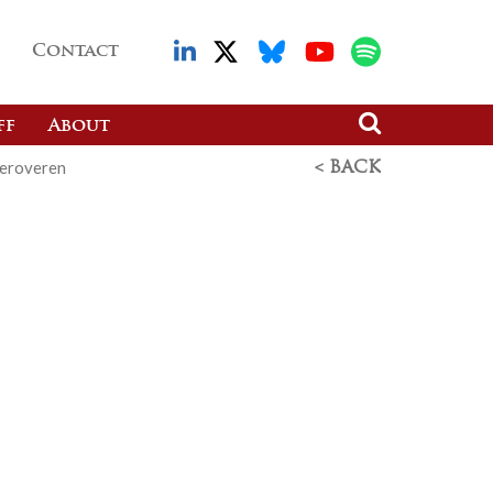
Contact
ff
About
heroveren
< BACK