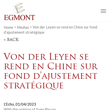
To
na
Home
>
Medias
>
Von der Leyen se rend en Chine sur fond
d’ajustement stratégique
< BACK
Von der Leyen se
rend en Chine sur
fond d’ajustement
stratégique
L'Echo,
01/04/2023
With the opinion of
Sven Biscop.