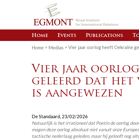
Royal Institute
for International Relations
Home
Events
Publications
To
Home
>
Medias
>
Vier jaar oorlog heeft Oekraïne ge
Vier jaar oorlog
geleerd dat het 
is aangewezen
De Standaard,
23/02/2026
Natuurlijk is het irrationeel dat Poetin de oorlog do
mogen deze oorlog absoluut niet vanuit onze Europese
tactische nederlaag geleden, maar hij gelooft nog alti