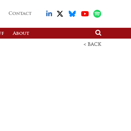
Contact
ff
About
< BACK