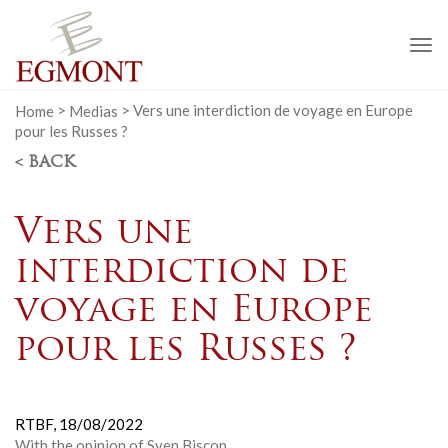
To
na
Home
>
Medias
>
Vers une interdiction de voyage en Europe
pour les Russes ?
< BACK
Vers une
interdiction de
voyage en Europe
pour les Russes ?
RTBF,
18/08/2022
With the opinion of Sven Biscop.