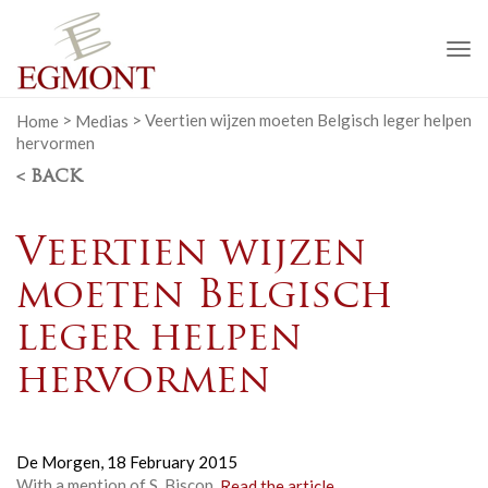
To
na
Home
>
Medias
>
Veertien wijzen moeten Belgisch leger helpen
hervormen
< BACK
Veertien wijzen
moeten Belgisch
leger helpen
hervormen
De Morgen,
18 February 2015
With a mention of S. Biscop.
Read the article.