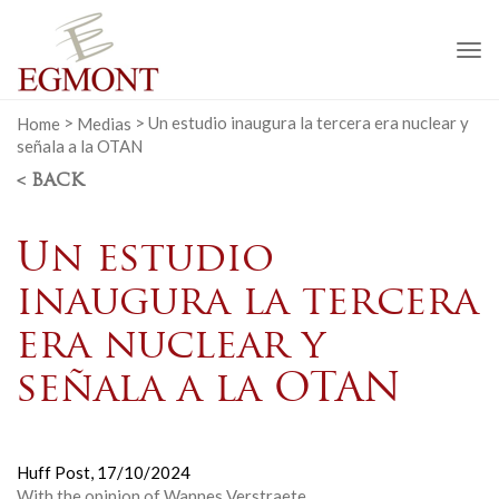
To
na
Home
>
Medias
>
Un estudio inaugura la tercera era nuclear y
señala a la OTAN
< BACK
Un estudio
inaugura la tercera
era nuclear y
señala a la OTAN
Huff Post,
17/10/2024
With the opinion of Wannes Verstraete