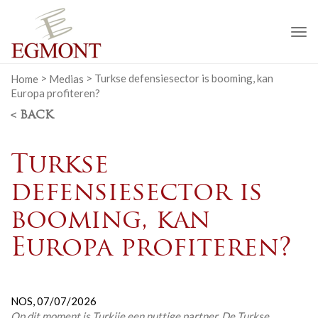
To
na
Home
>
Medias
>
Turkse defensiesector is booming, kan
Europa profiteren?
< BACK
Turkse
defensiesector is
booming, kan
Europa profiteren?
NOS,
07/07/2026
Op dit moment is Turkije een nuttige partner. De Turkse