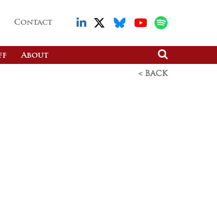
Contact
ff
About
< BACK