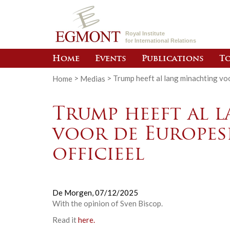
Royal Institute
for International Relations
Home
Events
Publications
To
Home
>
Medias
>
Trump heeft al lang minachting voor
Trump heeft al 
voor de Europese
officieel
De Morgen,
07/12/2025
With the opinion of
Sven Biscop
.
Read it
here.