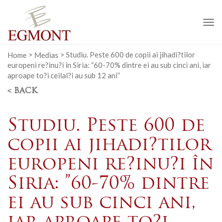
To
na
Home
>
Medias
>
Studiu. Peste 600 de copii ai jihadi?tilor
europeni re?inu?i în Siria: ”60-70% dintre ei au sub cinci ani, iar
aproape to?i ceilal?i au sub 12 ani”
< BACK
Studiu. Peste 600 de
copii ai jihadi?tilor
europeni re?inu?i în
Siria: ”60-70% dintre
ei au sub cinci ani,