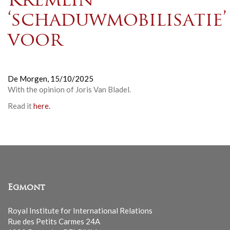
Kremlin
‘schaduwmobilisatie’
voor
De Morgen,
15/10/2025
With the opinion of
Joris Van Bladel.
Read it
here.
Egmont
Royal Institute for International Relations
Rue des Petits Carmes 24A