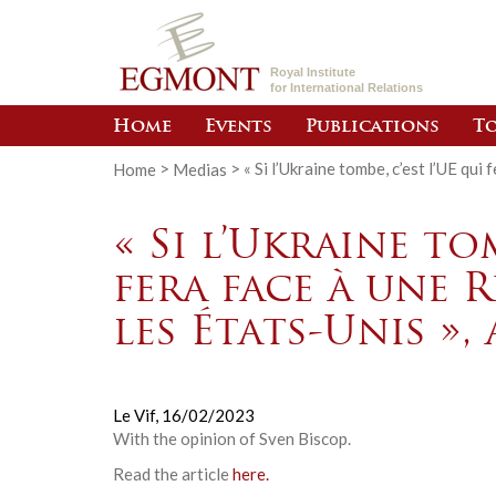
Royal Institute
for International Relations
Home
Events
Publications
To
Home
>
Medias
>
« Si l’Ukraine tombe, c’est l’UE qui 
« Si l’Ukraine tom
fera face à une R
les États-Unis »,
Le Vif,
16/02/2023
With the opinion of Sven Biscop.
Read the article
here.