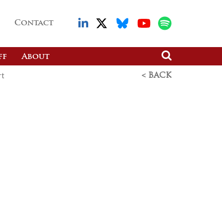
Contact
ff
About
rt
< BACK