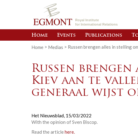
Royal Institute
for International Relations
Home
Events
Publications
To
Home
>
Medias
>
Russen brengen alles in stelling o
Russen brengen a
Kiev aan te vall
generaal wijst o
Het Nieuwsblad,
15/03/2022
With the opinion of Sven Biscop.
Read the article
here.