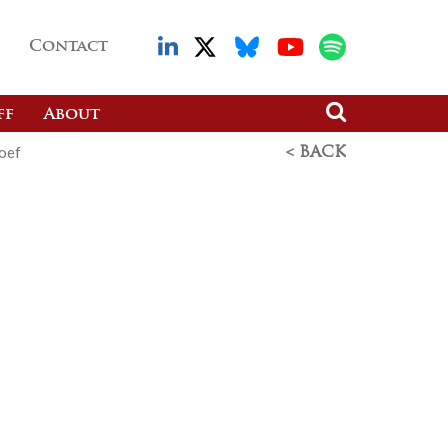
Contact
ff
About
roef
< BACK