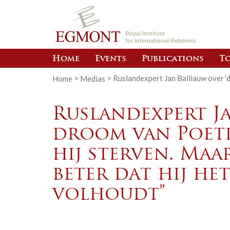
Royal Institute
for International Relations
Home
Events
Publications
To
Home
>
Medias
>
Ruslandexpert Jan Balliauw over ‘d
Ruslandexpert Ja
droom van Poeti
hij sterven. Ma
beter dat hij he
volhoudt”