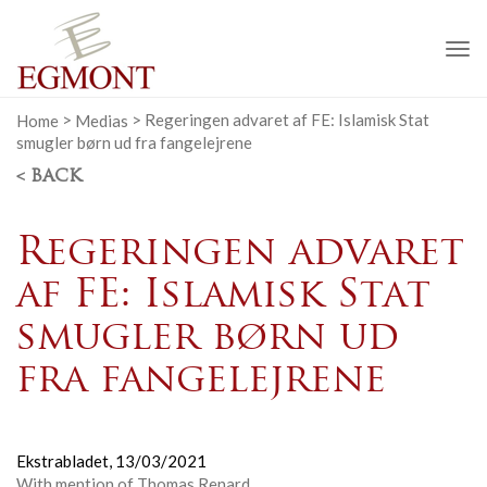
To
na
Home
>
Medias
>
Regeringen advaret af FE: Islamisk Stat
smugler børn ud fra fangelejrene
< BACK
Regeringen advaret
af FE: Islamisk Stat
smugler børn ud
fra fangelejrene
Ekstrabladet,
13/03/2021
With mention of Thomas Renard