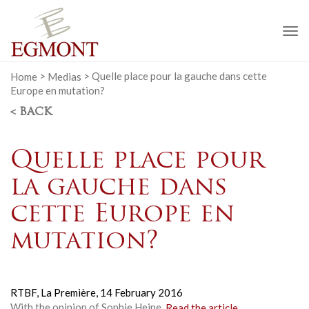
To
na
Home
>
Medias
>
Quelle place pour la gauche dans cette
Europe en mutation?
< BACK
Quelle place pour
la gauche dans
cette Europe en
mutation?
RTBF, La Première,
14 February 2016
With the opinion of Sophie Heine.
Read the article
.