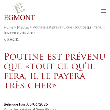
To
na
Home
>
Medias
>
Poutine est prévenu que «tout ce qu’il fera, il
le payera très cher»
< BACK
Poutine est prévenu
que «tout ce qu’il
fera, il le payera
très cher»
Belgique Fois,
05/06/2025
With the opinion of Sven Biscop.