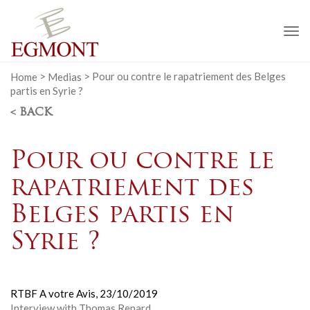
To
na
Home
>
Medias
>
Pour ou contre le rapatriement des Belges
partis en Syrie ?
< BACK
Pour ou contre le
rapatriement des
Belges partis en
Syrie ?
RTBF A votre Avis,
23/10/2019
Interview with Thomas Renard.