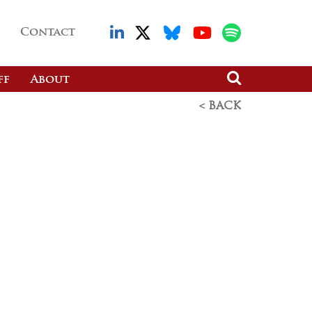
Contact
ff
About
< BACK