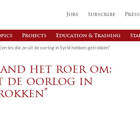
Jobs
Subscribe
Press
pics
Projects
Education & Training
Sta
Een les die ze uit de oorlog in Syrië hebben getrokken”
land het roer om:
it de oorlog in
trokken”