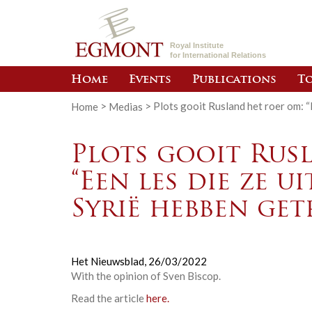
Royal Institute
for International Relations
Home
Events
Publications
To
Home
>
Medias
>
Plots gooit Rusland het roer om: “
Plots gooit Rus
“Een les die ze u
Syrië hebben ge
Het Nieuwsblad,
26/03/2022
With the opinion of Sven Biscop.
Read the article
here.