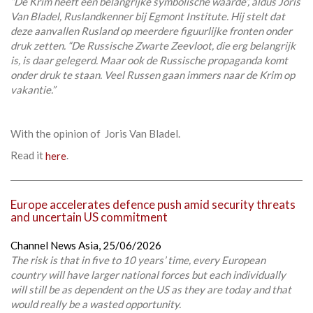
“De Krim heeft een belangrijke symbolische waarde”, aldus Joris
Van Bladel, Ruslandkenner bij Egmont Institute. Hij stelt dat
deze aanvallen Rusland op meerdere figuurlijke fronten onder
druk zetten. “De Russische Zwarte Zeevloot, die erg belangrijk
is, is daar gelegerd. Maar ook de Russische propaganda komt
onder druk te staan. Veel Russen gaan immers naar de Krim op
vakantie.”
With the opinion of Joris Van Bladel.
Read it
here
.
Europe accelerates defence push amid security threats
and uncertain US commitment
Channel News Asia,
25/06/2026
The risk is that in five to 10 years’ time, every European
country will have larger national forces but each individually
will still be as dependent on the US as they are today and that
would really be a wasted opportunity.