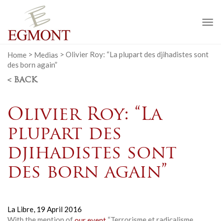
To
na
Home
>
Medias
>
Olivier Roy: “La plupart des djihadistes sont
des born again”
< BACK
Olivier Roy: “La
plupart des
djihadistes sont
des born again”
La Libre,
19 April 2016
With the mention of
our event
“Terrorisme et radicalisme