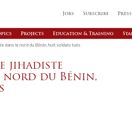
Jobs
Subscribe
Press
pics
Projects
Education & Training
Sta
e dans le nord du Bénin, huit soldats tués
 jihadiste
e nord du Bénin,
s