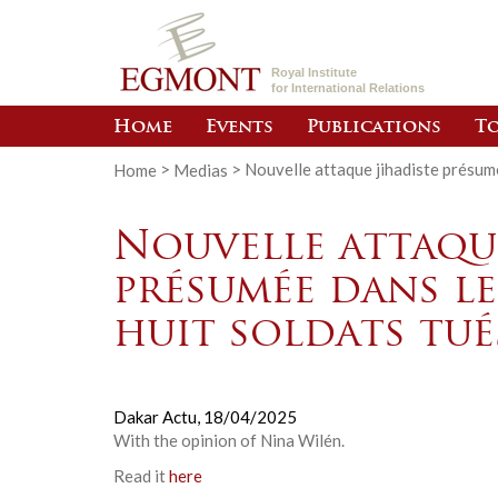
Royal Institute
for International Relations
Home
Events
Publications
To
Home
>
Medias
>
Nouvelle attaque jihadiste présumé
Nouvelle attaque
présumée dans l
huit soldats tué
Dakar Actu,
18/04/2025
With the opinion of Nina Wilén.
Read it
here