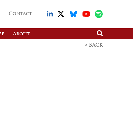
Contact
ff
About
< BACK