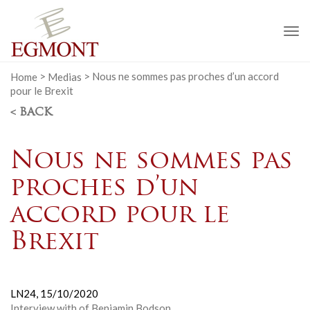
To
na
Home
>
Medias
>
Nous ne sommes pas proches d’un accord
pour le Brexit
< BACK
Nous ne sommes pas
proches d’un
accord pour le
Brexit
LN24,
15/10/2020
Interview with of Benjamin Bodson.