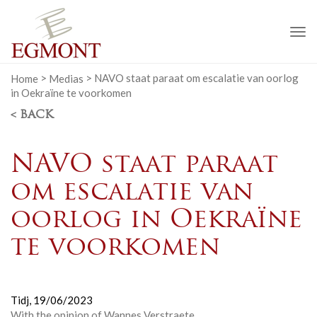
To
na
Home
>
Medias
>
NAVO staat paraat om escalatie van oorlog
in Oekraïne te voorkomen
< BACK
NAVO staat paraat
om escalatie van
oorlog in Oekraïne
te voorkomen
Tidj,
19/06/2023
With the opinion of
Wannes Verstraete
.