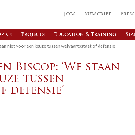
Jobs
Subscribe
Press
pics
Projects
Education & Training
Sta
n niet voor een keuze tussen welvaartsstaat of defensie’
n Biscop: ‘We staan
uze tussen
f defensie’