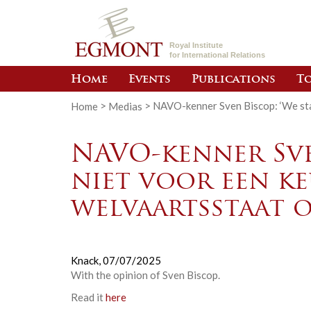
Royal Institute
for International Relations
Home
Events
Publications
To
Home
>
Medias
>
NAVO-kenner Sven Biscop: ‘We staa
NAVO-kenner Sve
niet voor een ke
welvaartsstaat o
Knack,
07/07/2025
With the opinion of Sven Biscop.
Read it
here