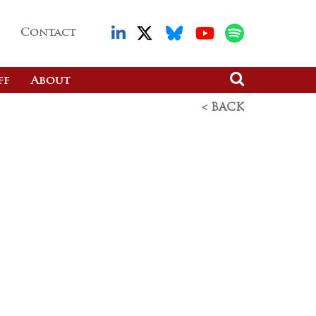
Contact
ff
About
< BACK