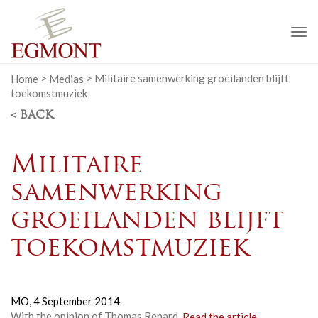
To
na
Home
>
Medias
>
Militaire samenwerking groeilanden blijft
toekomstmuziek
< BACK
Militaire
samenwerking
groeilanden blijft
toekomstmuziek
MO,
4 September 2014
With the opinion of Thomas Renard.
Read the article