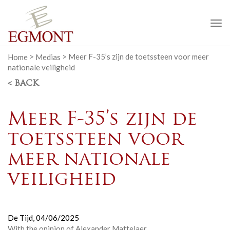
To
na
Home
>
Medias
>
Meer F-35’s zijn de toetssteen voor meer
nationale veiligheid
< BACK
Meer F-35’s zijn de
toetssteen voor
meer nationale
veiligheid
De Tijd,
04/06/2025
With the opinion of Alexander Mattelaer.