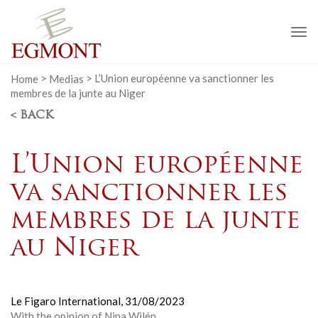
To
na
Home
>
Medias
>
L’Union européenne va sanctionner les
membres de la junte au Niger
< BACK
L’Union européenne
va sanctionner les
membres de la junte
au Niger
Le Figaro International,
31/08/2023
With the opinion of Nina Wilén.