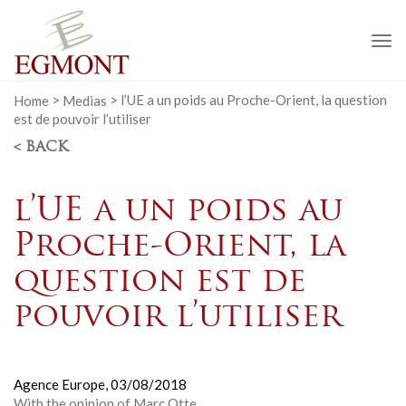
To
na
Home
>
Medias
>
l’UE a un poids au Proche-Orient, la question
est de pouvoir l’utiliser
< BACK
l’UE a un poids au
Proche-Orient, la
question est de
pouvoir l’utiliser
Agence Europe,
03/08/2018
With the opinion of Marc Otte.