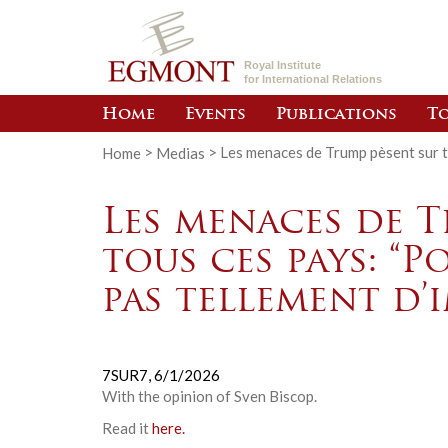
Royal Institute
for International Relations
Home
Events
Publications
To
Home
>
Medias
>
Les menaces de Trump pèsent sur to
Les menaces de T
tous ces pays: “P
pas tellement d’
7SUR7,
6/1/2026
With the opinion of
Sven Biscop
.
Read it
here.