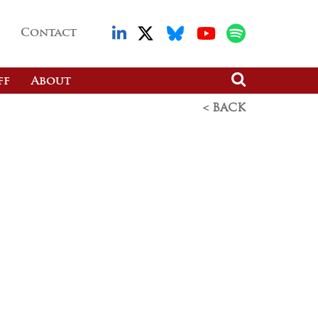
Contact
ff
About
< BACK