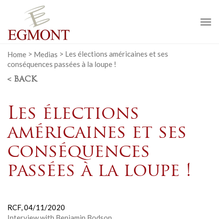
To
na
Home
>
Medias
>
Les élections américaines et ses
conséquences passées à la loupe !
< BACK
Les élections
américaines et ses
conséquences
passées à la loupe !
RCF,
04/11/2020
Interview with Benjamin Bodson.