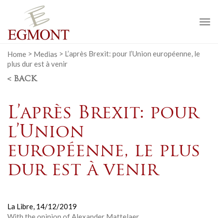
To
na
Home
>
Medias
>
L’après Brexit: pour l’Union européenne, le
plus dur est à venir
< BACK
L’après Brexit: pour
l’Union
européenne, le plus
dur est à venir
La Libre,
14/12/2019
With the opinion of Alexander Mattelaer.