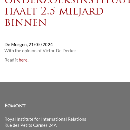
onderzoeksinstituu
haalt 2,5 miljard
binnen
De Morgen,
21/05/2024
With the opinion of
Victor De Decker
.
Read it
here
.
Egmont
Royal Institute for International Relations
Rue des Petits Carmes 24A