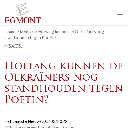
To
na
Home
>
Medias
>
Hoelang kunnen de Oekraïners nog
standhouden tegen Poetin?
< BACK
Hoelang kunnen de
Oekraïners nog
standhouden tegen
Poetin?
Het Laatste Nieuws,
05/03/2022
With the intervention of Sven Biscop.