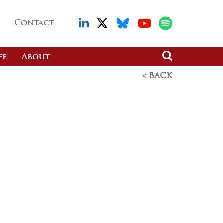
Contact
ff
About
< BACK