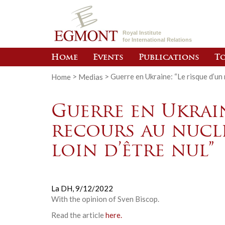
Royal Institute
for International Relations
Home
Events
Publications
To
Home
>
Medias
>
Guerre en Ukraine: “Le risque d’un 
Guerre en Ukrain
recours au nucl
loin d’être nul”
La DH,
9/12/2022
With the opinion of Sven Biscop.
Read the article
here.