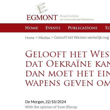
Royal Institute
for International Relations
Home
Events
Publications
To
Home
>
Medias
>
Gelooft het Westen werkelijk nog 
Gelooft het Wes
dat Oekraïne ka
dan moet het ei
wapens geven om
De Morgen,
22/10/2024
With the opinion of Sven Biscop