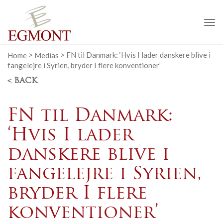
To
na
Home
>
Medias
>
FN til Danmark: ‘Hvis I lader danskere blive i
fangelejre i Syrien, bryder I flere konventioner’
< BACK
FN til Danmark:
‘Hvis I lader
danskere blive i
fangelejre i Syrien,
bryder I flere
konventioner’