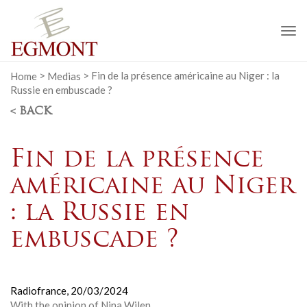
To
na
Home
>
Medias
>
Fin de la présence américaine au Niger : la
Russie en embuscade ?
< BACK
Fin de la présence
américaine au Niger
: la Russie en
embuscade ?
Radiofrance,
20/03/2024
With the opinion of
Nina Wilen
.