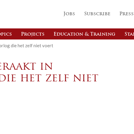
Jobs
Subscribe
Press
pics
Projects
Education & Training
Sta
log die het zelf niet voert
raakt in
ie het zelf niet