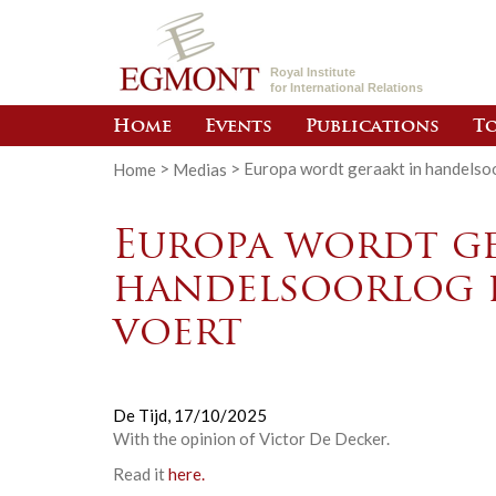
Royal Institute
for International Relations
Home
Events
Publications
To
Home
>
Medias
>
Europa wordt geraakt in handelsoor
Europa wordt ge
handelsoorlog d
voert
De Tijd,
17/10/2025
With the opinion of
Victor De Decker
.
Read it
here.