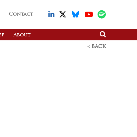
Contact
ff
About
< BACK