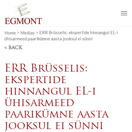
To
na
Home
>
Medias
>
ERR Brüsselis: ekspertide hinnangul EL-i
ühisarmeed paarikümne aasta jooksul ei sünni
< BACK
ERR Brüsselis:
ekspertide
hinnangul EL-i
ühisarmeed
paarikümne aasta
jooksul ei sünni