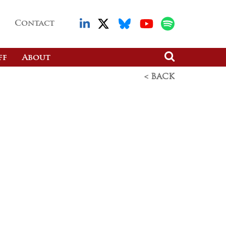
Contact
ff
About
< BACK