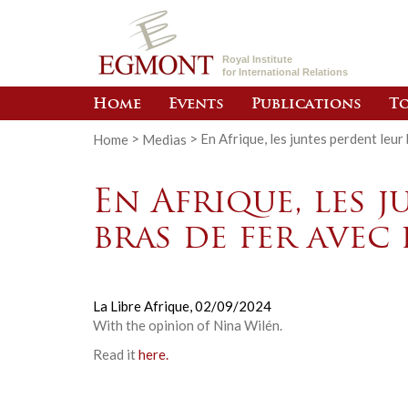
Royal Institute
for International Relations
Home
Events
Publications
To
Home
>
Medias
>
En Afrique, les juntes perdent leur 
En Afrique, les 
bras de fer avec 
La Libre Afrique,
02/09/2024
With the opinion of Nina Wilén.
Read it
here.