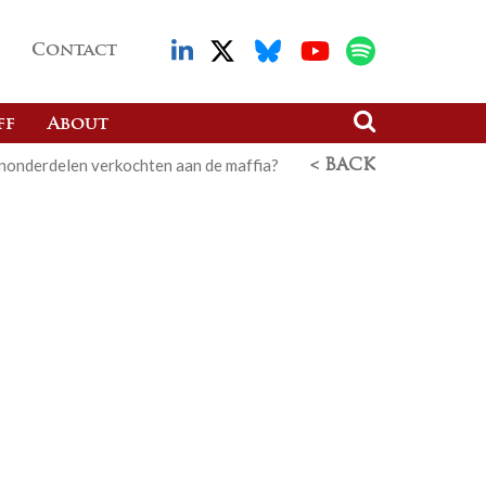
Contact
ff
About
penonderdelen verkochten aan de maffia?
< BACK