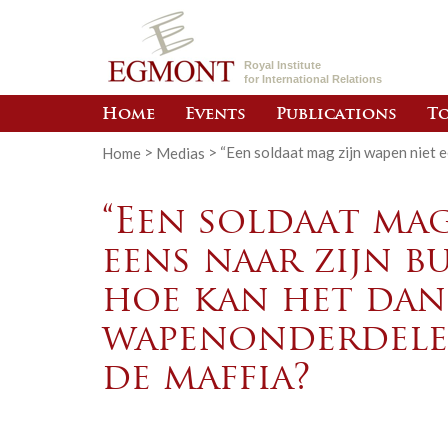
Royal Institute
for International Relations
Home
Events
Publications
To
Home
>
Medias
>
“Een soldaat mag zijn wapen niet 
“Een soldaat mag
eens naar zijn b
hoe kan het dan
wapenonderdele
de maffia?