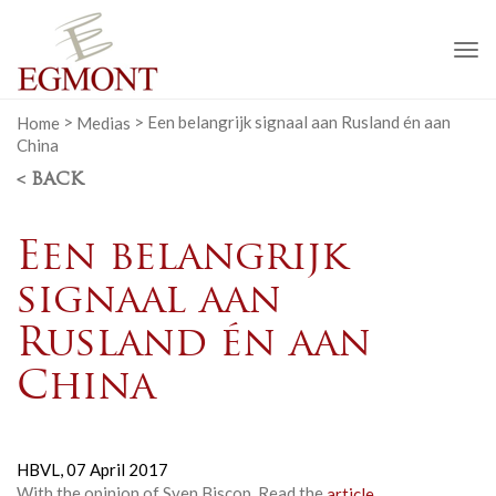
To
na
Home
>
Medias
>
Een belangrijk signaal aan Rusland én aan
China
< BACK
Een belangrijk
signaal aan
Rusland én aan
China
HBVL,
07 April 2017
With the opinion of Sven Biscop. Read the
article
.