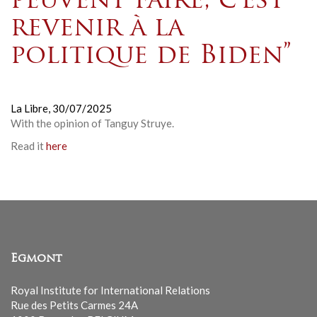
peuvent faire, c’est
revenir à la
politique de Biden”
La Libre,
30/07/2025
With the opinion of
Tanguy Struye
.
Read it
here
Egmont
Royal Institute for International Relations
Rue des Petits Carmes 24A