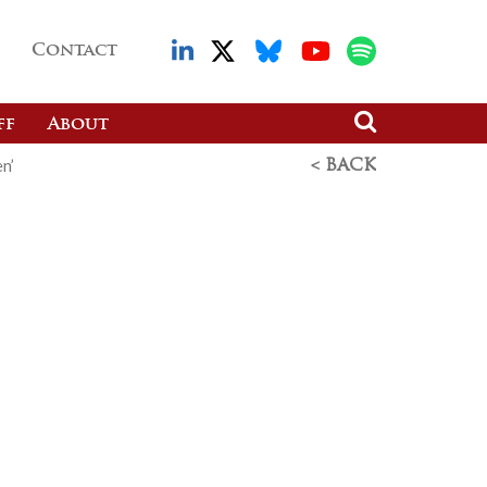
Contact
ff
About
n’
< BACK