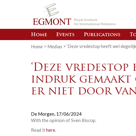
Royal Institute
for International Relations
Home
Events
Publications
To
Home
>
Medias
>
‘Deze vredestop heeft wel degelijk 
‘Deze vredestop 
indruk gemaakt o
er niet door va
De Morgen,
17/06/2024
With the opinion of
Sven Biscop
.
Read it
here
.