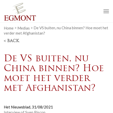
To
na
Home
>
Medias
>
De VS buiten, nu China binnen? Hoe moet het
verder met Afghanistan?
< BACK
De VS buiten, nu
China binnen? Hoe
moet het verder
met Afghanistan?
Het Nieuwsblad,
31/08/2021
Interview of Sven Biscop.